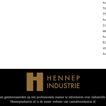
Au
Te
Th
Au
C
wi
Au
E
v
Au
om geïnteresseerden op een professionele manier te informeren over industriël
Hennepindustrie.nl is de zuster website van cannabisindustrie.nl