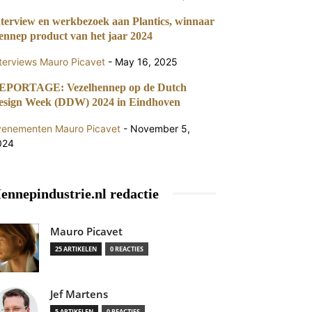
nterview en werkbezoek aan Plantics, winnaar
ennep product van het jaar 2024
terviews
Mauro Picavet
-
May 16, 2025
EPORTAGE: Vezelhennep op de Dutch
esign Week (DDW) 2024 in Eindhoven
venementen
Mauro Picavet
-
November 5,
024
ennepindustrie.nl redactie
Mauro Picavet
25 ARTIKELEN
0 REACTIES
Jef Martens
5 ARTIKELEN
0 REACTIES