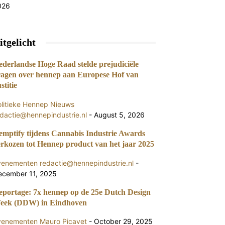
026
itgelicht
ederlandse Hoge Raad stelde prejudiciële
ragen over hennep aan Europese Hof van
stitie
olitieke Hennep Nieuws
dactie@hennepindustrie.nl
-
August 5, 2026
emptify tijdens Cannabis Industrie Awards
erkozen tot Hennep product van het jaar 2025
venementen
redactie@hennepindustrie.nl
-
ecember 11, 2025
eportage: 7x hennep op de 25e Dutch Design
eek (DDW) in Eindhoven
venementen
Mauro Picavet
-
October 29, 2025