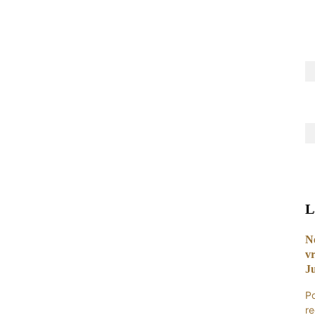
L
N
v
Ju
P
re