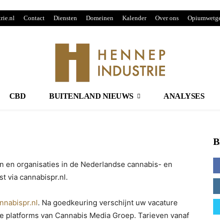
rie.nl
Contact
Diensten
Domeinen
Kalender
Over ons
Opiumwetge
CBD
BUITENLAND NIEUWS
ANALYSES
B
en en organisaties in de Nederlandse cannabis- en
t via cannabispr.nl.
nnabispr.nl
. Na goedkeuring verschijnt uw vacature
e platforms van Cannabis Media Groep. Tarieven vanaf