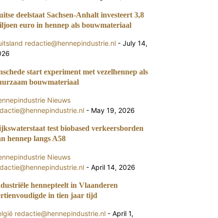
itse deelstaat Sachsen-Anhalt investeert 3,8
iljoen euro in hennep als bouwmateriaal
itsland
redactie@hennepindustrie.nl
-
July 14,
026
nschede start experiment met vezelhennep als
uurzaam bouwmateriaal
ennepindustrie Nieuws
dactie@hennepindustrie.nl
-
May 19, 2026
ijkswaterstaat test biobased verkeersborden
an hennep langs A58
ennepindustrie Nieuws
dactie@hennepindustrie.nl
-
April 14, 2026
dustriële hennepteelt in Vlaanderen
rtienvoudigde in tien jaar tijd
lgië
redactie@hennepindustrie.nl
-
April 1,