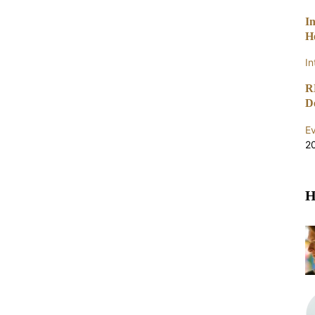
I
H
In
R
D
E
2
H