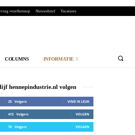
ving vezelhennep
Nieuwsbrief
Vacatures
COLUMNS
INFORMATIE
lijf hennepindustrie.nl volgen
25
Volgers
VIND IK LEUK
412
Volgers
VOLGEN
78
Volgers
VOLGEN