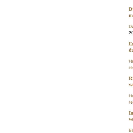
Du
m
Du
2
E
d
H
re
R
v
H
re
In
ve
Be