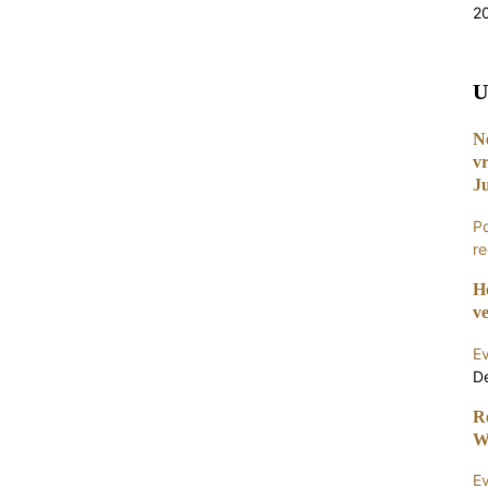
2
U
N
v
Ju
P
re
H
v
E
D
R
W
E