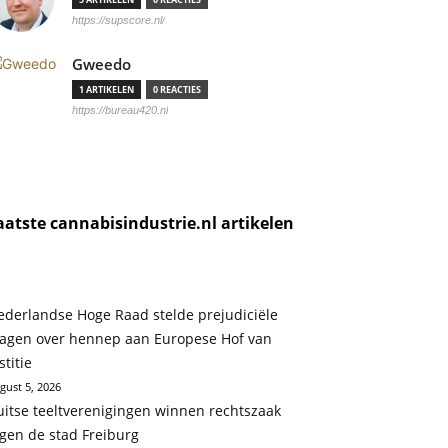
https://supscore.nl/
Gweedo
1 ARTIKELEN
0 REACTIES
https://bureau420.nl
aatste cannabisindustrie.nl artikelen
ederlandse Hoge Raad stelde prejudiciële
ragen over hennep aan Europese Hof van
stitie
gust 5, 2026
uitse teeltverenigingen winnen rechtszaak
gen de stad Freiburg